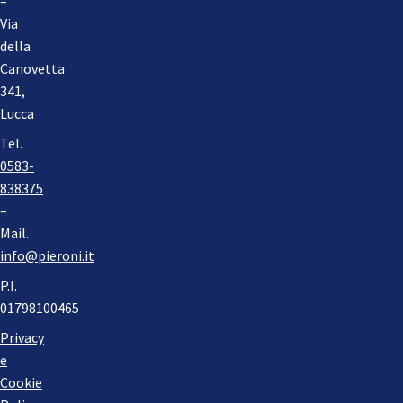
–
Via
della
Canovetta
341,
Lucca
Tel.
0583-
838375
–
Mail.
info@pieroni.it
P.I.
01798100465
Privacy
e
Cookie