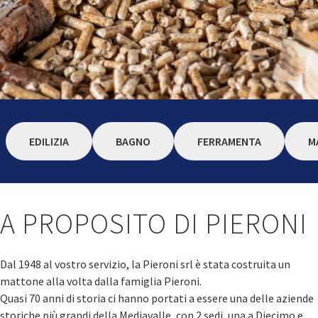
EDILIZIA
BAGNO
FERRAMENTA
M
A PROPOSITO DI PIERONI
Dal 1948 al vostro servizio, la Pieroni srl è stata costruita un
mattone alla volta dalla famiglia Pieroni.
Quasi 70 anni di storia ci hanno portati a essere una delle aziende
storiche più grandi della Mediavalle, con 2 sedi, una a Diecimo e