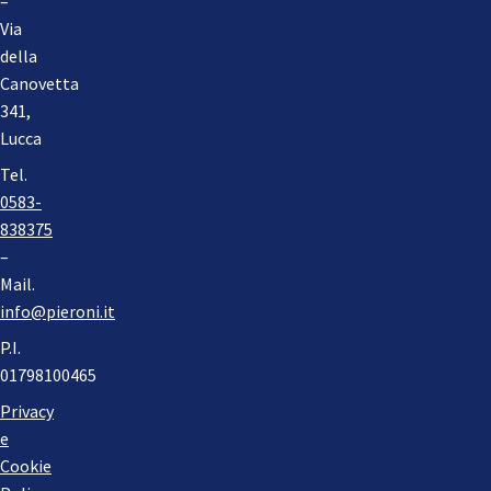
–
Via
della
Canovetta
341,
Lucca
Tel.
0583-
838375
–
Mail.
info@pieroni.it
P.I.
01798100465
Privacy
e
Cookie