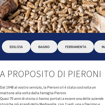
EDILIZIA
BAGNO
FERRAMENTA
M
A PROPOSITO DI PIERONI
Dal 1948 al vostro servizio, la Pieroni srl è stata costruita un
mattone alla volta dalla famiglia Pieroni.
Quasi 70 anni di storia ci hanno portati a essere una delle aziende
storiche più grandi della Mediavalle, con 2 sedi, una a Diecimo e