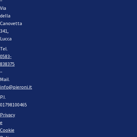
–
Via
della
Canovetta
341,
Lucca
Tel.
0583-
838375
–
Mail.
info@pieroni.it
P.I.
01798100465
Privacy
e
Cookie