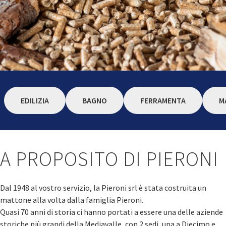
EDILIZIA
BAGNO
FERRAMENTA
M
A PROPOSITO DI PIERONI
Dal 1948 al vostro servizio, la Pieroni srl è stata costruita un
mattone alla volta dalla famiglia Pieroni.
Quasi 70 anni di storia ci hanno portati a essere una delle aziende
storiche più grandi della Mediavalle, con 2 sedi, una a Diecimo e