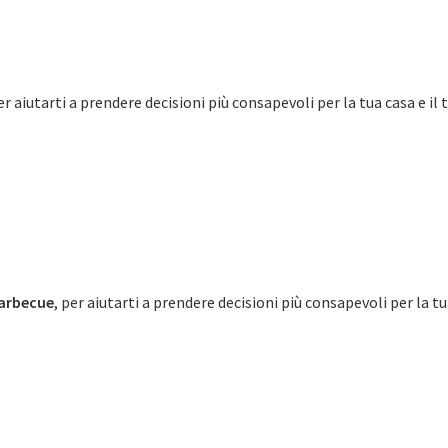
per aiutarti a prendere decisioni più consapevoli per la tua casa e il 
Barbecue
, per aiutarti a prendere decisioni più consapevoli per la tu