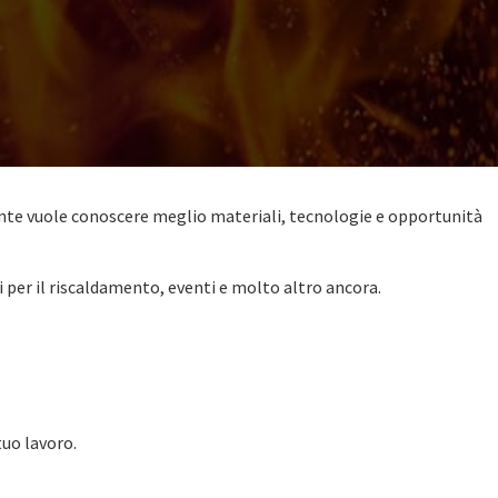
mente vuole conoscere meglio materiali, tecnologie e opportunità
ni per il riscaldamento, eventi e molto altro ancora.
tuo lavoro.