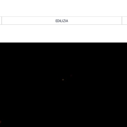
EDILIZIA