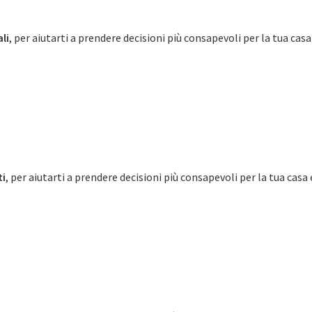
ali
, per aiutarti a prendere decisioni più consapevoli per la tua casa 
ti
, per aiutarti a prendere decisioni più consapevoli per la tua casa e