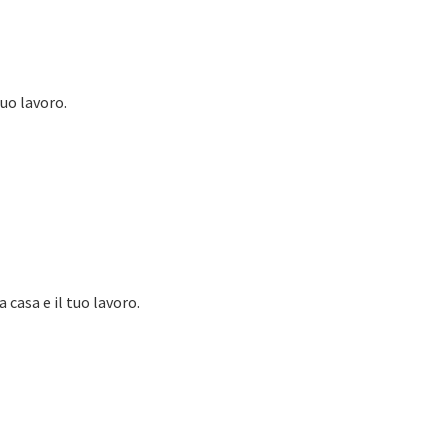
tuo lavoro.
a casa e il tuo lavoro.