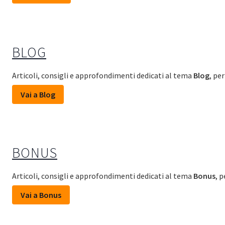
BLOG
Articoli, consigli e approfondimenti dedicati al tema
Blog
, pe
Vai a Blog
BONUS
Articoli, consigli e approfondimenti dedicati al tema
Bonus
, 
Vai a Bonus