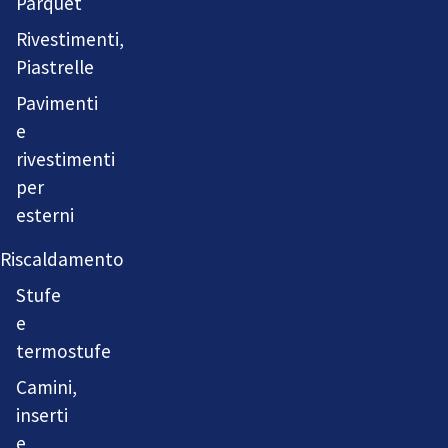
Parquet
Rivestimenti,
Piastrelle
Pavimenti
e
rivestimenti
per
esterni
Riscaldamento
Stufe
e
termostufe
Camini,
inserti
e