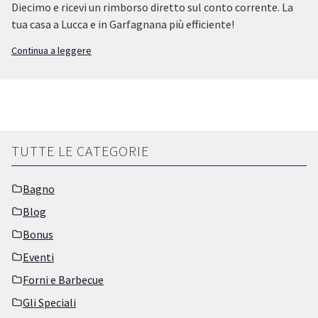
Diecimo e ricevi un rimborso diretto sul conto corrente. La
tua casa a Lucca e in Garfagnana più efficiente!
Conto
Continua a leggere
Termico
2018
–
Incentivo
per
il
risparmio
TUTTE LE CATEGORIE
energetico
Bagno
Blog
Bonus
Eventi
Forni e Barbecue
Gli Speciali