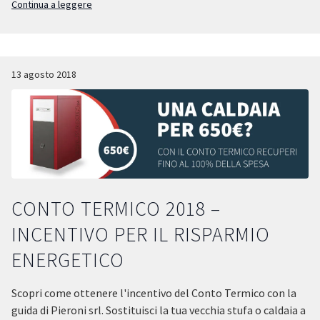
Caldaia
Continua a leggere
a
Pellet
Prisma
H
di
13 agosto 2018
Edilkamin:
efficienza
e
incentivi
per
la
tua
casa
CONTO TERMICO 2018 –
INCENTIVO PER IL RISPARMIO
ENERGETICO
Scopri come ottenere l'incentivo del Conto Termico con la
guida di Pieroni srl. Sostituisci la tua vecchia stufa o caldaia a