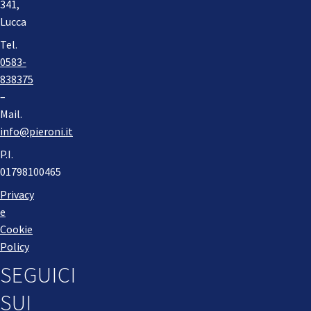
341,
Lucca
Tel.
0583-
838375
–
Mail.
info@pieroni.it
P.I.
01798100465
Privacy
e
Cookie
Policy
SEGUICI
SUI