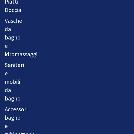
Piatti
Doccia
Vasche
da
bagno
e
idromassaggi
Sanitari
e
mobili
da
bagno
Accessori
bagno
e