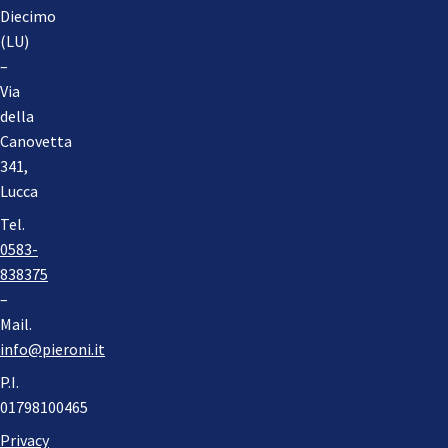
Diecimo
(LU)
–
Via
della
Canovetta
341,
Lucca
Tel.
0583-
838375
–
Mail.
info@pieroni.it
P.I.
01798100465
Privacy