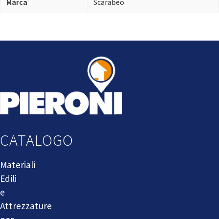
Marca
Scarabeo
CATALOGO
Materiali
Edili
e
Attrezzature