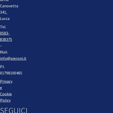
Canovetta
341,
Lucca
Tel.
0583-
838375
–
Mail.
info@pieroni.it
P.I.
01798100465
Privacy
e
Cookie
Policy
SEGUICI