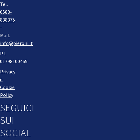
Tel.
0583-
838375
–
Mail.
info@pieroni.it
P.I.
01798100465
Privacy
e
Cookie
Policy
SEGUICI
SUI
SOCIAL