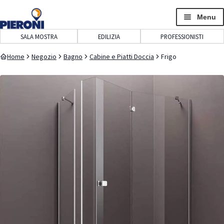
navigazione
contenuto
Menu
SALA MOSTRA
EDILIZIA
PROFESSIONISTI
Home
Negozio
Bagno
Cabine e Piatti Doccia
Frigo