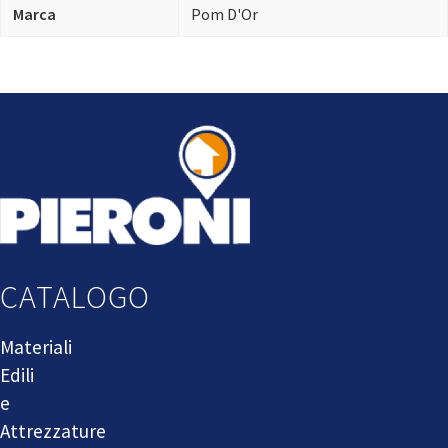
Marca
Pom D'Or
CATALOGO
Materiali
Edili
e
Attrezzature