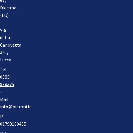
67,
Diecimo
(LU)
–
Via
della
Canovetta
341,
Lucca
Tel.
0583-
838375
–
Mail.
info@pieroni.it
P.I.
01798100465