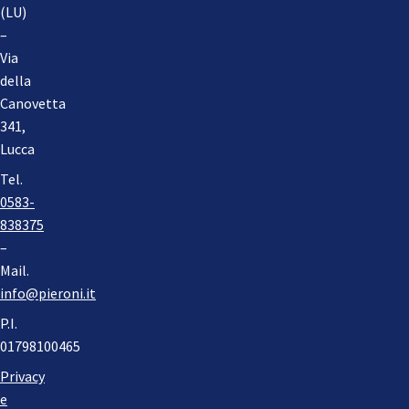
(LU)
–
Via
della
Canovetta
341,
Lucca
Tel.
0583-
838375
–
Mail.
info@pieroni.it
P.I.
01798100465
Privacy
e