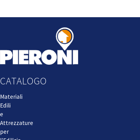
CATALOGO
Materiali
Edili
e
Attrezzature
per