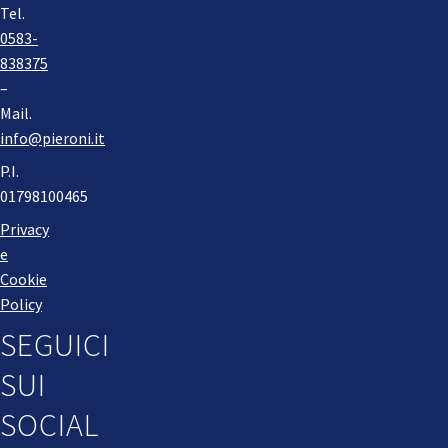
Tel.
0583-
838375
–
Mail.
info@pieroni.it
P.I.
01798100465
Privacy
e
Cookie
Policy
SEGUICI
SUI
SOCIAL