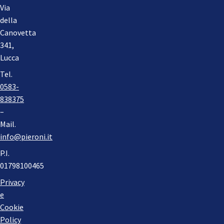
Via
della
Canovetta
341,
Lucca
Tel.
0583-
838375
–
Mail.
info@pieroni.it
P.I.
01798100465
Privacy
e
Cookie
Policy