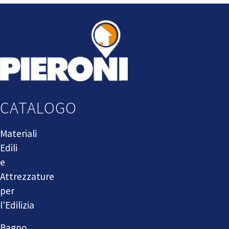
CATALOGO
Materiali
Edili
e
Attrezzature
per
l'Edilizia
Bagno