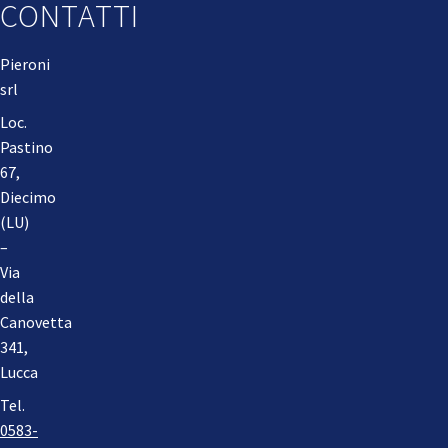
CONTATTI
Pieroni
srl
Loc.
Pastino
67,
Diecimo
(LU)
–
Via
della
Canovetta
341,
Lucca
Tel.
0583-