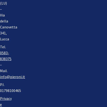
(LU)
–
Via
della
Canovetta
341,
Lucca
Tel.
0583-
838375
–
Mail.
info@pieroni.it
P.I.
01798100465
Privacy
e