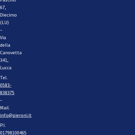
67,
Diecimo
(LU)
–
Via
della
Canovetta
341,
Lucca
Tel.
0583-
838375
–
Mail.
info@pieroni.it
P.I.
01798100465