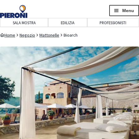
navigazione
contenuto
Menu
SALA MOSTRA
EDILIZIA
PROFESSIONISTI
Home
Negozio
Mattonelle
Bioarch