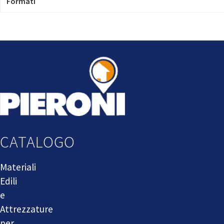
Formati
CATALOGO
Materiali
Edili
e
Attrezzature
per