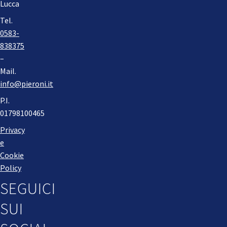
Lucca
Tel.
0583-
838375
–
Mail.
info@pieroni.it
P.I.
01798100465
Privacy
e
Cookie
Policy
SEGUICI
SUI