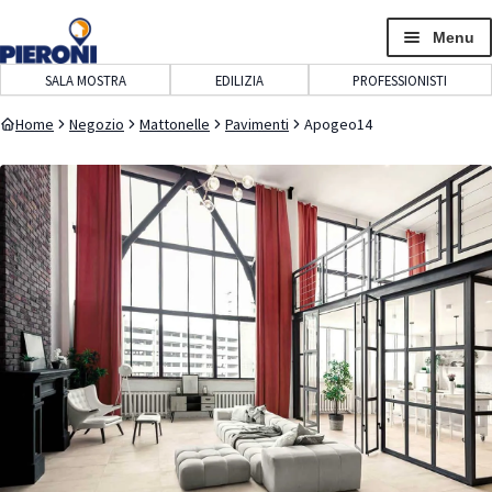
navigazione
contenuto
Menu
SALA MOSTRA
EDILIZIA
PROFESSIONISTI
Home
Negozio
Mattonelle
Pavimenti
Apogeo14