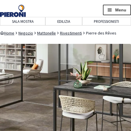
navigazione
contenuto
Menu
SALA MOSTRA
EDILIZIA
PROFESSIONISTI
Home
Negozio
Mattonelle
Rivestimenti
Pierre des Rêves