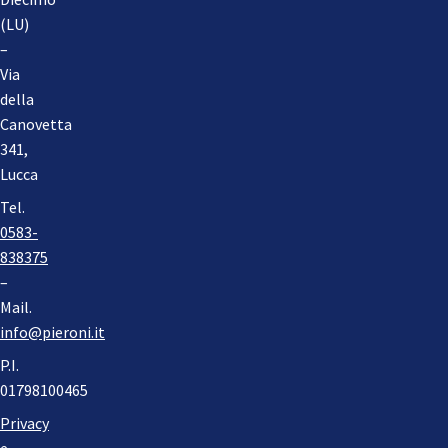
(LU)
–
Via
della
Canovetta
341,
Lucca
Tel.
0583-
838375
–
Mail.
info@pieroni.it
P.I.
01798100465
Privacy
e