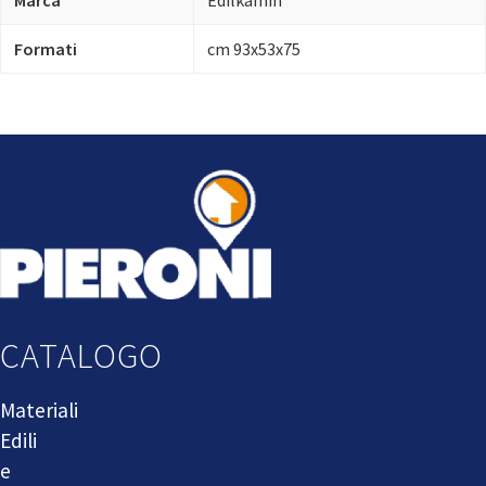
Marca
Edilkamin
Formati
cm 93x53x75
CATALOGO
Materiali
Edili
e