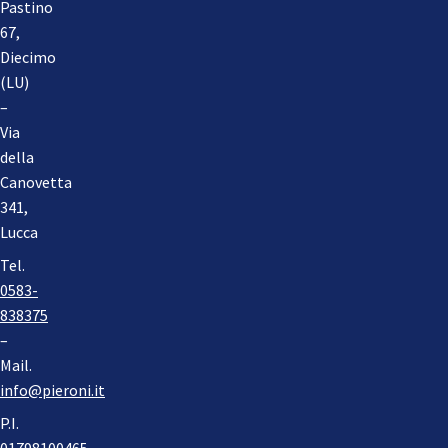
Pastino
67,
Diecimo
(LU)
–
Via
della
Canovetta
341,
Lucca
Tel.
0583-
838375
–
Mail.
info@pieroni.it
P.I.
01798100465