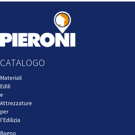
CATALOGO
Materiali
Edili
e
Attrezzature
per
l'Edilizia
Bagno