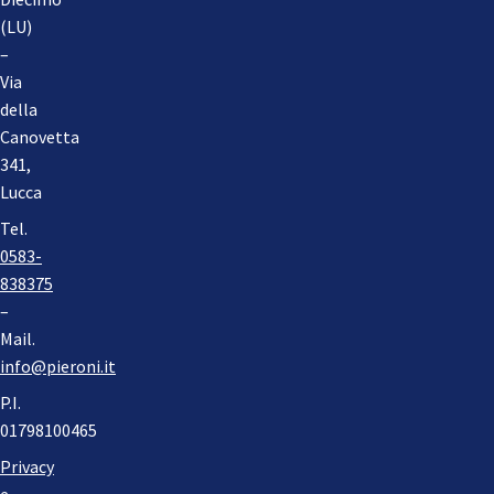
(LU)
–
Via
della
Canovetta
341,
Lucca
Tel.
0583-
838375
–
Mail.
info@pieroni.it
P.I.
01798100465
Privacy
e