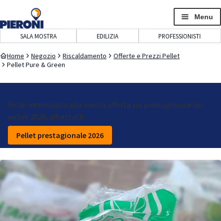
navigazione
contenuto
Menu
SALA MOSTRA
EDILIZIA
PROFESSIONISTI
Home
Negozio
Riscaldamento
Offerte e Prezzi Pellet
Pellet Pure & Green
Se sei interessato alla nostra offerta sul prestagionale del
pellet 2026, affrettati!
Pellet prestagionale 2026