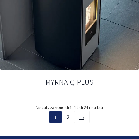
MYRNA Q PLUS
Visualizzazione di 1–12 di 24 risultati
1
2
→
Pagina
successiva