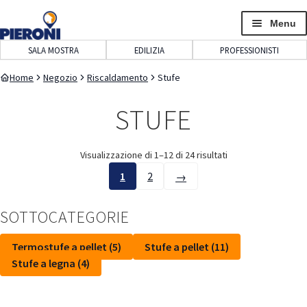
navigazione
contenuto
Menu
SALA MOSTRA
EDILIZIA
PROFESSIONISTI
Home
Negozio
Riscaldamento
Stufe
STUFE
Visualizzazione di 1–12 di 24 risultati
1
2
→
Pagina
successiva
SOTTOCATEGORIE
Termostufe a pellet (5)
Stufe a pellet (11)
Stufe a legna (4)