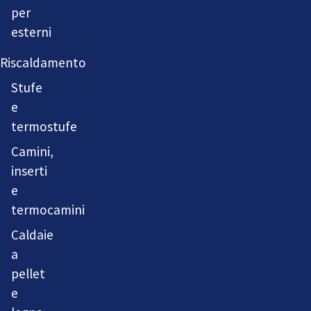
per
esterni
Riscaldamento
Stufe
e
termostufe
Camini,
inserti
e
termocamini
Caldaie
a
pellet
e